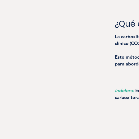
¿Qué 
La carboxit
clínico (CO
Este métod
para aborda
Indolora:
 E
carboxiter